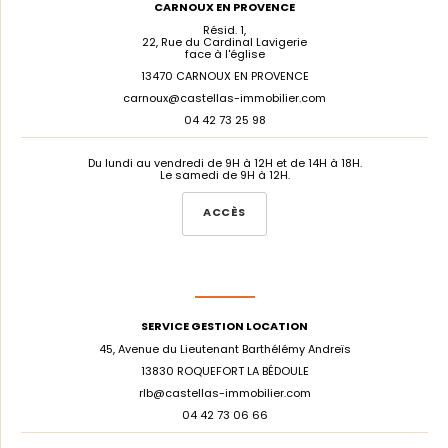
CARNOUX EN PROVENCE
Résid. 1,
22, Rue du Cardinal Lavigerie
face à l'église
13470 CARNOUX EN PROVENCE
carnoux@castellas-immobilier.com
04 42 73 25 98
Du lundi au vendredi de 9H à 12H et de 14H à 18H.
Le samedi de 9H à 12H.
ACCÈS
SERVICE GESTION LOCATION
45, Avenue du Lieutenant Barthélémy Andreïs
13830 ROQUEFORT LA BÉDOULE
rlb@castellas-immobilier.com
04 42 73 06 66