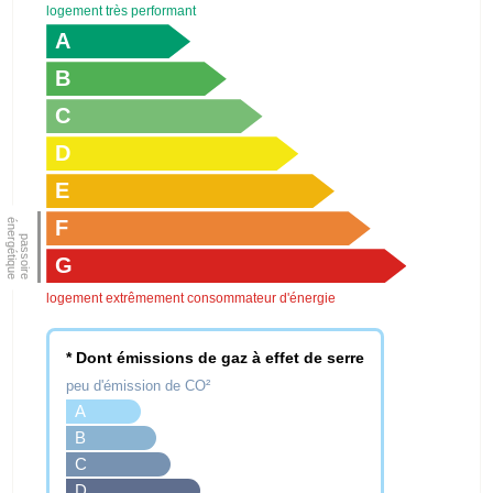
logement très performant
A
B
C
D
E
F
G
logement extrêmement consommateur d'énergie
* Dont émissions de gaz à effet de serre
peu d'émission de CO²
A
B
C
D