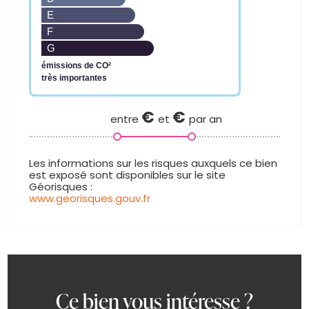
E
F
G
émissions de CO²
très importantes
€
€
entre
et
par an
www.georisques.gouv.fr
Ce bien vous intéresse ?