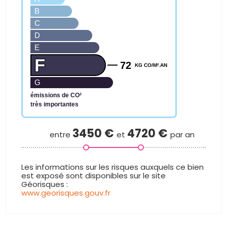
B
C
D
E
F
72
KG CO/M².AN
G
émissions de CO²
très importantes
3450
€
4720
€
entre
et
par an
www.georisques.gouv.fr