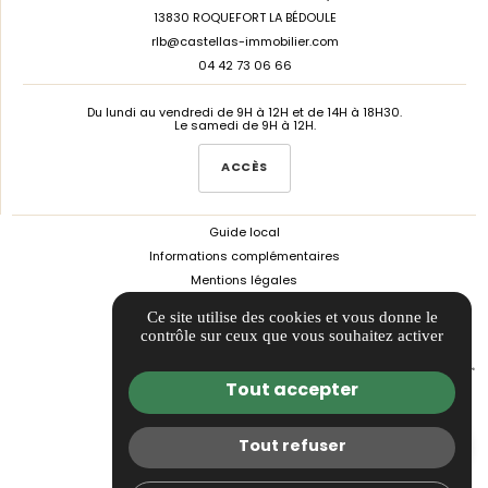
13830 ROQUEFORT LA BÉDOULE
rlb@castellas-immobilier.com
04 42 73 06 66
Du lundi au vendredi de 9H à 12H et de 14H à 18H30.
Le samedi de 9H à 12H.
ACCÈS
Guide local
Informations complémentaires
Mentions légales
Politique de confidentialité
Ce site utilise des cookies et vous donne le
Barème d'honoraires
contrôle sur ceux que vous souhaitez activer
Gestion des cookies
Espace client
Tout accepter
call
Tout refuser