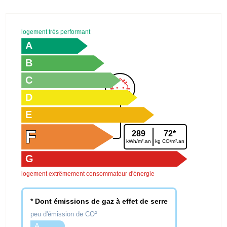
logement très performant
A
B
C
D
E
F
289
72*
kWh/m².an
kg CO/m².an
G
logement extrêmement consommateur d'énergie
* Dont émissions de gaz à effet de serre
peu d'émission de CO²
A