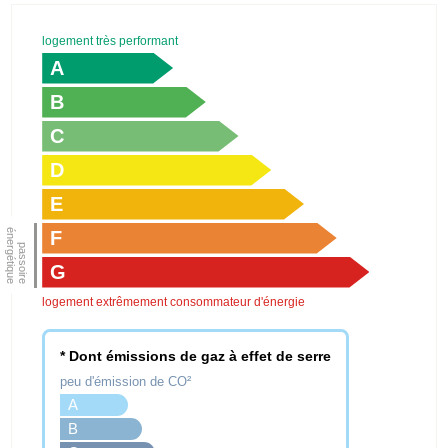
logement très performant
A
B
C
D
E
F
G
logement extrêmement consommateur d'énergie
* Dont émissions de gaz à effet de serre
peu d'émission de CO²
A
B