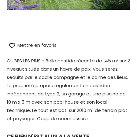
alt="Vente villa cuges les pins" title="Vente villa
al
cuges les pins"/>
cu
Mettre en favoris
CUGES LES PINS - Belle bastide récente de 145 m² sur 2
niveaux située dans un havre de paix. Vous serez
séduits par le cadre campagne et le calme des lieux.
La propriété propose également un bastidon
indépendant de type 2, un garage et une piscine de
10 m x 5 m avec son pool house et son local
technique. Le tout est bâti sur 2010 m² de terrain plat
et paysager. Coup de coeur assuré.
CE BIEN N'EST PLUS A LA VENTE