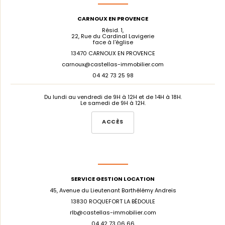
CARNOUX EN PROVENCE
Résid. 1,
22, Rue du Cardinal Lavigerie
face à l'église
13470 CARNOUX EN PROVENCE
carnoux@castellas-immobilier.com
04 42 73 25 98
Du lundi au vendredi de 9H à 12H et de 14H à 18H.
Le samedi de 9H à 12H.
ACCÈS
SERVICE GESTION LOCATION
45, Avenue du Lieutenant Barthélémy Andreïs
13830 ROQUEFORT LA BÉDOULE
rlb@castellas-immobilier.com
04 42 73 06 66