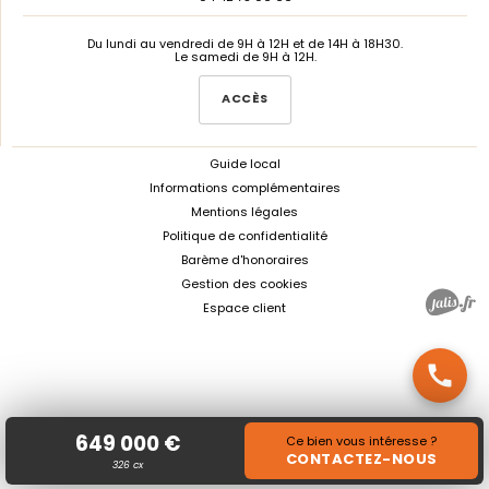
Du lundi au vendredi de 9H à 12H et de 14H à 18H30.
Le samedi de 9H à 12H.
ACCÈS
Guide local
Informations complémentaires
Mentions légales
Politique de confidentialité
Barème d'honoraires
Gestion des cookies
Espace client
call
649 000 €
Ce bien vous intéresse ?
CONTACTEZ-NOUS
326 cx