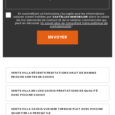
En soumettant ce formulaire, j'accepte que les informations
saisies soient traitées par
CASTELLAS IMMOBILIER
dans le cadre
de ma demande de contact et de la relation commerciale qui
peut en découler.
En savoir plus en consultant notre politique de
confidentialité.
*
VENTE VILLA RÉCENTE PRESTATIONS HAUT DE GAMME
PROCHE CENTRE DE CASSIS
VENTE VILLA DE LUXE CASSIS PRESTATIONS DE QUALITÉ
AVEC PISCINE CASSIS
VENTE VILLA CASSIS VUE MER TERRAIN PLAT AVEC PISCINE
QUARTIER LA PRESQU'ILE