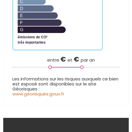
C
D
E
F
G
émissions de CO²
très importantes
€
€
entre
et
par an
www.georisques.gouv.fr